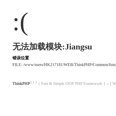
:(
无法加载模块:Jiangsu
错误位置
FILE: /www/users/HK217181/WEB/ThinkPHP/Common/func
3.1.3
ThinkPHP
{ Fast & Simple OOP PHP Framework } -- 