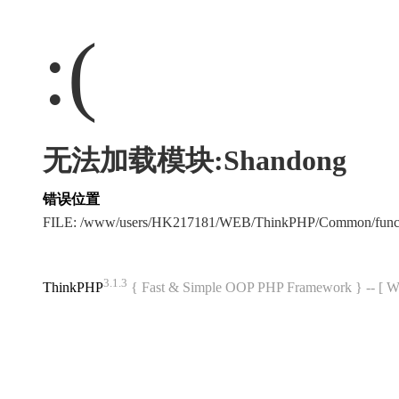
:(
无法加载模块:Shandong
错误位置
FILE: /www/users/HK217181/WEB/ThinkPHP/Common/func
3.1.3
ThinkPHP
{ Fast & Simple OOP PHP Framework } -- 