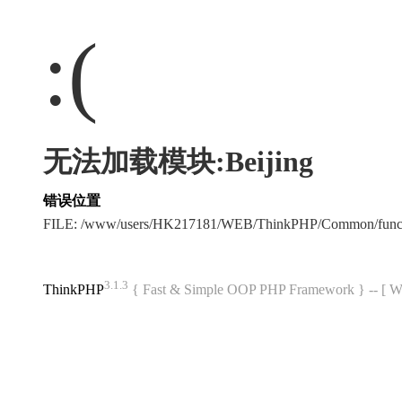
:(
无法加载模块:Beijing
错误位置
FILE: /www/users/HK217181/WEB/ThinkPHP/Common/func
3.1.3
ThinkPHP
{ Fast & Simple OOP PHP Framework } -- 