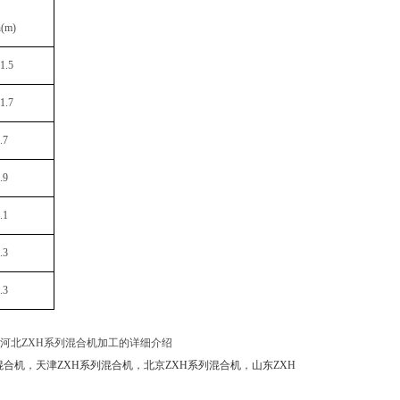
寸
n(m)
1.5
1.7
.7
.9
.1
.3
.3
，河北ZXH系列混合机加工的详细介绍
混合机
，
天津ZXH系列混合机
，
北京ZXH系列混合机
，
山东ZXH