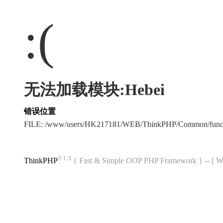
:(
无法加载模块:Hebei
错误位置
FILE: /www/users/HK217181/WEB/ThinkPHP/Common/func
3.1.3
ThinkPHP
{ Fast & Simple OOP PHP Framework } -- 