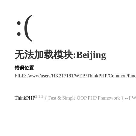
:(
无法加载模块:Beijing
错误位置
FILE: /www/users/HK217181/WEB/ThinkPHP/Common/func
3.1.3
ThinkPHP
{ Fast & Simple OOP PHP Framework } -- 