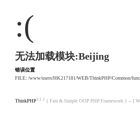
:(
无法加载模块:Beijing
错误位置
FILE: /www/users/HK217181/WEB/ThinkPHP/Common/func
3.1.3
ThinkPHP
{ Fast & Simple OOP PHP Framework } -- 