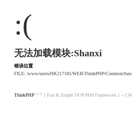
:(
无法加载模块:Shanxi
错误位置
FILE: /www/users/HK217181/WEB/ThinkPHP/Common/func
3.1.3
ThinkPHP
{ Fast & Simple OOP PHP Framework } -- 