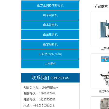
山东金属粉末邦定机
产品搜索
山东混合机
山东挤出机
山东压片机
山东磨粉机
山东M
山东挤出机小样机
山东配件
联系我们
CONTANT US
烟台吴太化工设备有限公司
山东G
销售热线： 18660512269
服务热线： 13287956587
电话： +86 535 6531018